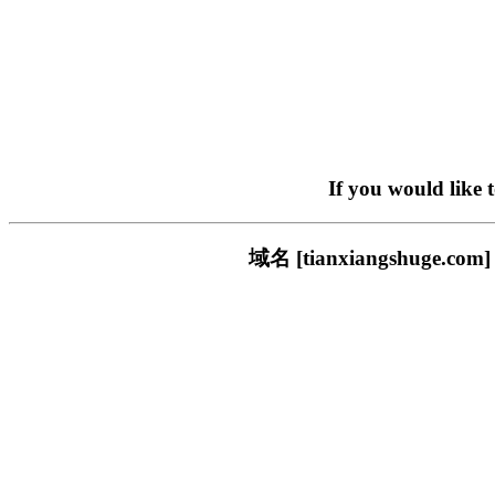
If you would like 
域名 [tianxiangshu