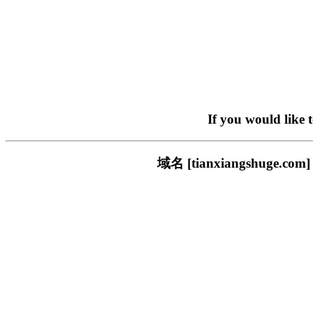
If you would like 
域名 [tianxiangshu